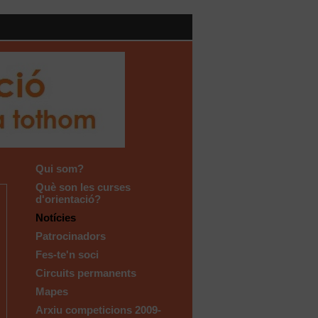
Qui som?
Què son les curses
d'orientació?
Notícies
Patrocinadors
Fes-te'n soci
Circuits permanents
Mapes
Arxiu competicions 2009-