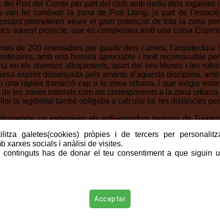
a del Port del Comte per part del club amb motiu dels rogaines i
van fer conéixer la zona de Prat Llong, ja part de l’estació
essant permeteren veure el gran potencial de tota la zona per
ncs aquest projecte, que es completava amb una cursa Esprint
més de 200 orientadors per gaudir dels carrers, l’arquitectura i
mentinaires, amb una historia apreciable i molt recomanable per
a en els diversos allotjaments, apart del seu Museu i les rutes
cursa esprint dissenyada pels amants d’aquesta disciplina, amb
i una rápida transició cap a la zona urbana, i que exigia estar
s de les zones naturals com als corresponents a la zona urbana.
llor la legibilitat també obligaba a calcular bé les distàncies per
 diumenge, on esperaven els enlluernadors terrenys de Tuixent
at de Catalunya de Distància Llarga. Terrenys en vessant nets
litza galetes(cookies) pròpies i de tercers per personalitza
i semioberts, arbres monumentals, soques i arbres secs, prats
 xarxes socials i anàlisi de visites.
oca i d’aigua. Un bosc meravellós on la premisa fou navegar i
 continguts has de donar el teu consentiment a que siguin ut
lt fred després d’una forta tempesta nocturna però lluminós i
cipants gaudiren absolutament d’aquest terrenys privilegiats. El
na altra vegada, fent una altra cursa de Copa, per aprofitar de
açats típics de llarga, sense gaires eleccions de ruta per la
 la navegació amb trams llargs bosc a través. En ser el terreny
sostingudes donaren uns temps de guanyadors no massa llargs
Acceptar
desnivell.
s especialmente per en Ferran, fou puntual a les 14 hores, i