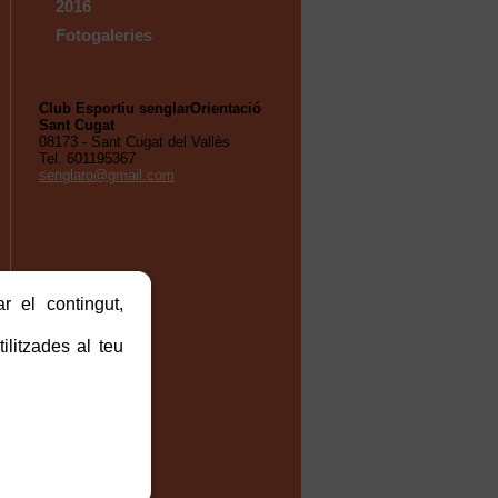
2016
Fotogaleries
Club Esportiu senglarOrientació
Sant Cugat
08173 - Sant Cugat del Vallès
Tel. 601195367
senglaro@gmail.com
r el contingut,
ilitzades al teu