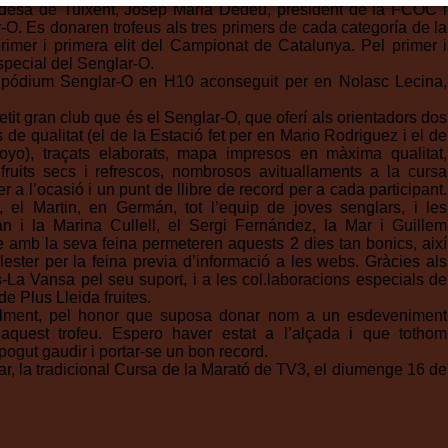
desa de Tuixent, Josep Maria Dedeu, president de la FCOC i
r-O. Es donaren trofeus als tres primers de cada categoría de la
imer i primera elit del Campionat de Catalunya. Pel primer i
especial del Senglar-O.
 el pódium Senglar-O en H10 aconseguit per en Nolasc Lecina,
etit gran club que és el Senglar-O, que oferí als orientadors dos
de qualitat (el de la Estació fet per en Mario Rodriguez i el de
oyo), traçats elaborats, mapa impresos en màxima qualitat,
 fruits secs i refrescos, nombrosos avituallaments a la cursa
er a l’ocasió i un punt de llibre de record per a cada participant.
, el Martin, en Germán, tot l’equip de joves senglars, i les
an i la Marina Cullell, el Sergi Fernández, la Mar i Guillem
ue amb la seva feina permeteren aquests 2 dies tan bonics, així
ester per la feina previa d’informació a les webs. Gràcies als
-La Vansa pel seu suport, i a les col.laboracions especials de
de Plus Lleida fruites.
alment, pel honor que suposa donar nom a un esdeveniment
quest trofeu. Espero haver estat a l’alçada i que tothom
 pogut gaudir i portar-se un bon record.
r, la tradicional Cursa de la Marató de TV3, el diumenge 16 de