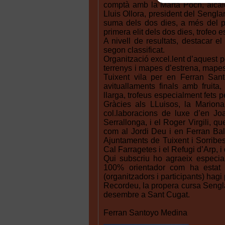
comptà amb la Marta Poch, alcal
Lluis Ollora, president del Sengla
suma dels dos dies, a més del pr
primera elit dels dos dies, trofeo 
A nivell de resultats, destacar
segon classificat.
Organització excel.lent d’aquest p
terrenys i mapes d’estrena, mapes 
Tuixent vila per en Ferran Sant
avituallaments finals amb fruita,
llarga, trofeus especialment fets p
Gràcies als LLuisos, la Mariona
col.laboracions de luxe d’en Jo
Serrallonga, i el Roger Virgili, q
com al Jordi Deu i en Ferran Ball
Ajuntaments de Tuixent i Sorribes
Cal Farragetes i el Refugi d’Arp, i 
Qui subscriu ho agraeix especi
100% orientador com ha estat a
(organitzadors i participants) hagi
Recordeu, la propera cursa Sengla
desembre a Sant Cugat.
Ferran Santoyo Medina