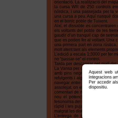
orientació. La realització del map
la cursa WR de 250 controls ens 
nórdica, i una passejada per la v
una cursa a peu. Aquí nasqué do
en el bonic poble de Tuixent.
Així, el dissabte es concentraren 
els voltants del poble de les tre
gaudir d’un tranquil cap de setman
que es poden fer al voltant. Una 
una primera part en zona rústica, 
molt atent tant als elements propi
L’edició a escala 1:3000 per fer mi
no “passar-se” el control.
Tarda per descansar pel matí del
La Vansa per celebrar el Campion
Aquest web uti
amb pins negres alts, clarianes 
integracions amb
refulgents i alguns elements de r
Per accedir als
navegar entre els arbres. Matí mo
dispositiu.
assolejat, on els més de 300 parti
comentari de molts fou de tornar u
nou el potencial del terreny. Tr
fesonomia del terreny però buscant
ràpid i les pujades en general 
malgrat les distàncies lineals i el 
L’entrega de trofeus, dissenyat