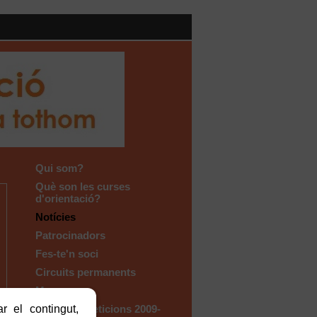
Qui som?
Què son les curses
d'orientació?
Notícies
Patrocinadors
Fes-te'n soci
Circuits permanents
Mapes
r el contingut,
Arxiu competicions 2009-