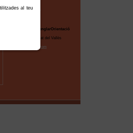
2016
ilitzades al teu
Fotogaleries
Club Esportiu senglarOrientació
Sant Cugat
08173 - Sant Cugat del Vallès
Tel. 601195367
senglaro@gmail.com