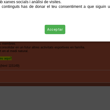
 xarxes socials i anàlisi de visites.
ió així com d'altres que posaran a prova el grau de coneixement i cooperació
 continguts has de donar el teu consentiment a que siguin ut
ents membres familiars.
ut estarà adaptat a les diferents categories i la sortida dels participants serà
a.
Acceptar
família.
nts membres.
 consolidar en un futur altres activitats esportives en família.
t en el medi natural.
ueu aquí
!
(html 115149)