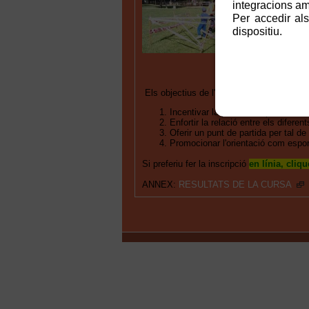
integracions amb
l'orientac
Per accedir als
dels difer
dispositiu.
El recorreg
progressiv
Els objectius de l'activitat són:
Incentivar la pràctica esportiva en 
Enfortir la relació entre els difere
Oferir un punt de partida per tal de
Promocionar l'orientació com espor
Si preferiu fer la inscripció
en línia, cliq
ANNEX:
RESULTATS DE LA CURSA