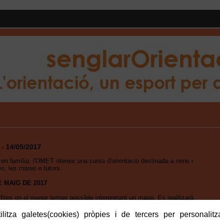
 - 14/05/2017
 en família, l'OMET ofereix una cursa d'orientació destinada a nens i
s, les mares o tutors.
 MAIG DE 2017
fites en el menor temps possible interpretant un mapa. Es realitzarà
adult i 2 nens/es).
litza galetes(cookies) pròpies i de tercers per personalitza
recorregut hauran de realitzar un seguit de proves relacionades amb