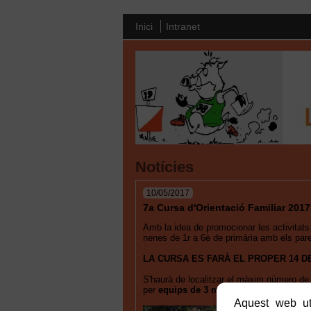
Inici
Intranet
Notícies
10/05/2017
7a Cursa d'Orientació Familiar 2017
Amb la idea de promocionar les activitats
nenes de 1r a 6è de primària amb els pare
LA CURSA ES FARÀ EL PROPER 14 DE
S'haurà de localitzar el màxim número de 
per
equips de 3 membres
(format per un 
Aquest web uti
Durant el 