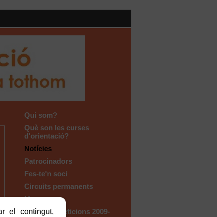
Qui som?
Què son les curses
d'orientació?
Notícies
Patrocinadors
Fes-te'n soci
Circuits permanents
Mapes
r el contingut,
Arxiu competicions 2009-