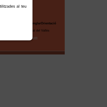
2016
ilitzades al teu
Fotogaleries
Club Esportiu senglarOrientació
Sant Cugat
08173 - Sant Cugat del Vallès
Tel. 601195367
senglaro@gmail.com