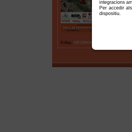
integracions amb
cursa.
Per accedir als
dispositiu.
Enllaç:
INFORMACIÓ